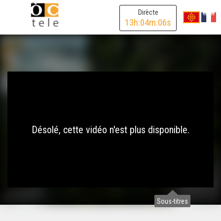
Dirècte
13
h:
04
m:
06
s
Désolé, cette vidéo n'est plus disponible.
Sous-titres