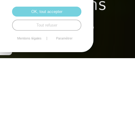
Mencions
OK, tout accepter
legalas
Tout refuser
Mentions légales
Paramétrer
Mentions légales
Le site de
LB groupe
(https://www.octele.com) a été
développé par LB groupe dont l'adresse est
OC PROD
Siège social : Centre d'affaires les Lilas - 77 avenue des
Lilas, 64000 PAU
immatriculée au registre nationale des
entreprises.