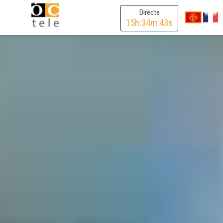
Dirècte
15
h:
34
m:
41
s