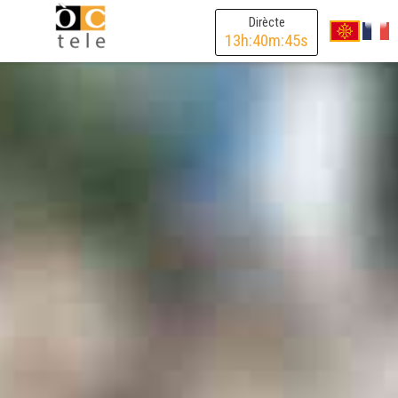
Dirècte
13
h:
40
m:
44
s