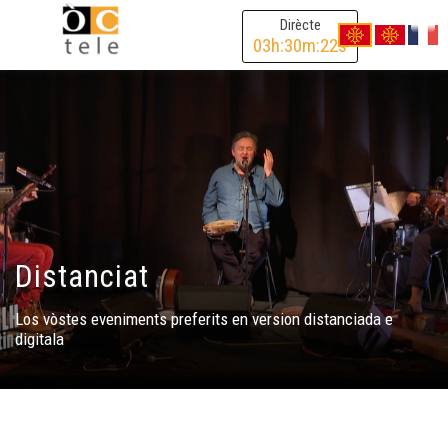
Dirècte
03
h:
30
m:
22
s
Distanciat
Los vòstes eveniments preferits en version distanciada e
digitala