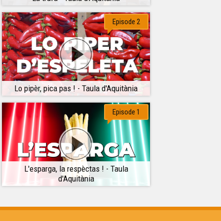
Episode 2
Lo pipèr, pica pas ! - Taula d'Aquitània
Episode 1
L'esparga, la respèctas ! - Taula
d'Aquitània