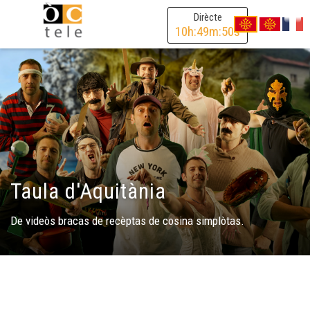
Dirècte
10
h:
49
m:
49
s
Taula d'Aquitània
De videòs bracas de recèptas de cosina simplòtas.