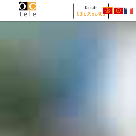
Dirècte
03
h:
39
m:
39
s