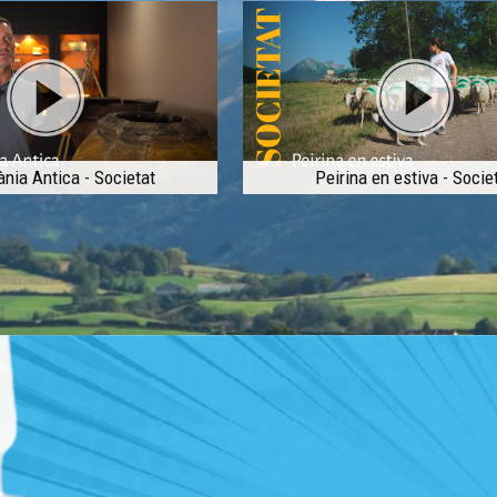
ània Antica - Societat
Peirina en estiva - Socie