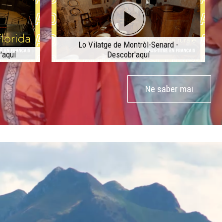
Lo Vilatge de Montròl-Senard -
'aquí
Descobr'aquí
Ne saber mai