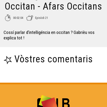
Occitan - Afars Occitans
00:02:04
Episòdi 21
Cossí parlar d’intelligéncia en occitan ? Gabrièu vos
explica tot !
Vòstres comentaris