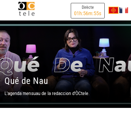
Dirècte
01
h:
56
m:
54
s
Qué de Nau
L'agenda mensuau de la redaccion d'ÒCtele.