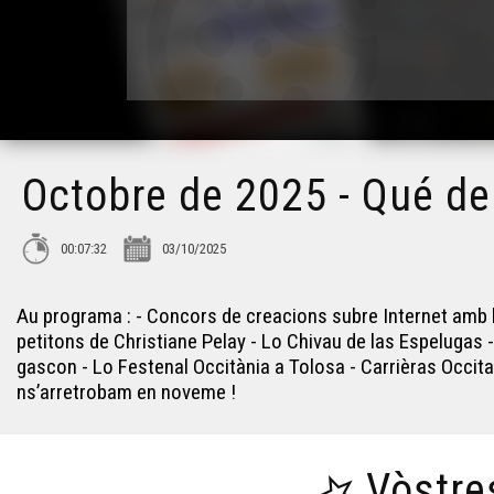
Octobre de 2025 - Qué de
00:07:32
03/10/2025
Au programa : - Concors de creacions subre Internet amb lo
petitons de Christiane Pelay - Lo Chivau de las Espelugas 
gascon - Lo Festenal Occitània a Tolosa - Carrièras Occi
ns’arretrobam en noveme !
Vòstre