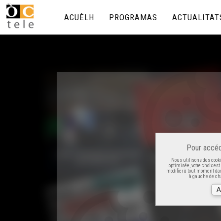
ACUÈLH
PROGRAMAS
ACTUALITAT
Pour accéd
Nous utilisons des cooki
optimisée, votre choix es
modifier à tout moment dan
à gauche de cha