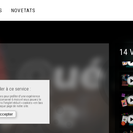
S
NOVETATS
14 
er à ce service :
es pour profiter d'une expérience
t conservé 6 mois et vous pouvez le
s l'onglet réduit « cookies » en bas
que page de notre site.