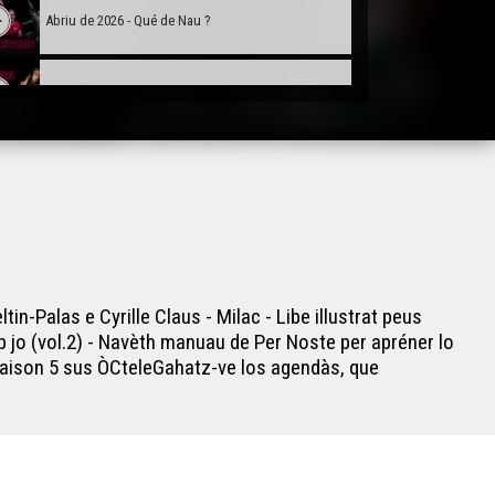
Abriu de 2026 - Qué de Nau ?
Mai de 2026 - Qué de Nau ?
Junh de 2026 - Qué de Nau ?
Estiu de 2026 - Qué de Nau ?
-Palas e Cyrille Claus - Milac - Libe illustrat peus
b jo (vol.2) - Navèth manuau de Per Noste per apréner lo
Saison 5 sus ÒCteleGahatz-ve los agendàs, que