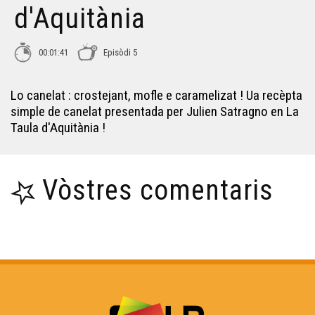
Lo peta milhòc - Taula d'Aquitania
d'Aquitània
La Crostada - Taula d'Aquitània
00:01:41
Episòdi 5
Lo canelat : crostejant, mofle e caramelizat ! Ua recèpta
Lo Clafotis - Taula d'Aquitània
simple de canelat presentada per Julien Satragno en La
Taula d'Aquitània !
La Moleta - Taula d'Aquitània
Vòstres comentaris
La còca d'averans - Taula d'Aquitània