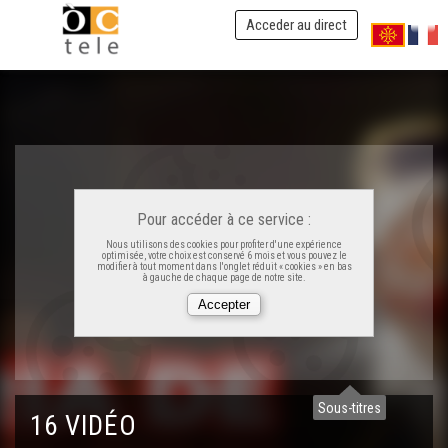
Acceder au direct
L'esparga, la respèctas ! - Taula d'Aquitània
Pour accéder à ce service :
Nous utilisons des cookies pour profiter d'une expérience
La crosti-hondença - Taula d'Aquitània
optimisée, votre choix est conservé 6 mois et vous pouvez le
modifier à tout moment dans l'onglet réduit « cookies » en bas
à gauche de chaque page de notre site.
Que i a pastís e pastís ! - Taula d'Aquitània
Ensalada de trueita - Taula d'Aquitània
Sous-titres
16 VIDÉO
Pan tomata - Taula d'Aquitània