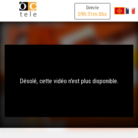
Dirècte
09
h:
51
m:
06
s
Désolé, cette vidéo n'est plus disponible.