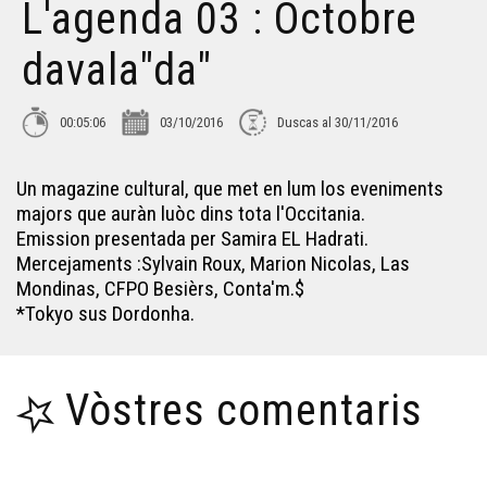
L'agenda 03 : Octobre
davala"da"
00:05:06
03/10/2016
Duscas al 30/11/2016
Un magazine cultural, que met en lum los eveniments
majors que auràn luòc dins tota l'Occitania.
Emission presentada per Samira EL Hadrati.
Mercejaments :Sylvain Roux, Marion Nicolas, Las
Mondinas, CFPO Besièrs, Conta'm.$
*Tokyo sus Dordonha.
Vòstres comentaris