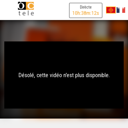
Dirècte
10
h:
38
m:
12
s
Désolé, cette vidéo n'est plus disponible.