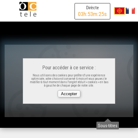
Dirècte
03
h:
53
m:
25
s
Pour accéder à ce service :
Nous utilisons des cookies pour profiter d'une expérience
optimisée, votre choix est conservé 6 mois et vous pouvez le
modifier à tout moment dans l'onglet réduit « cookies » en bas
à gauche de chaque page de notre site.
Sous-titres