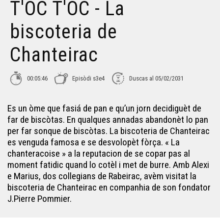
T'ÒC T'ÒC - La
biscoteria de
Chanteirac
00:05:46
Episòdi s3e4
Duscas al 05/02/2031
Es un òme que fasiá de pan e qu’un jorn decidiguèt de
far de biscòtas. En qualques annadas abandonèt lo pan
per far sonque de biscòtas. La biscoteria de Chanteirac
es venguda famosa e se desvolopèt fòrça. « La
chanteracoise » a la reputacion de se copar pas al
moment fatidic quand lo cotèl i met de burre. Amb Alexi
e Marius, dos collegians de Rabeirac, avèm visitat la
biscoteria de Chanteirac en companhia de son fondator
J.Pierre Pommier.