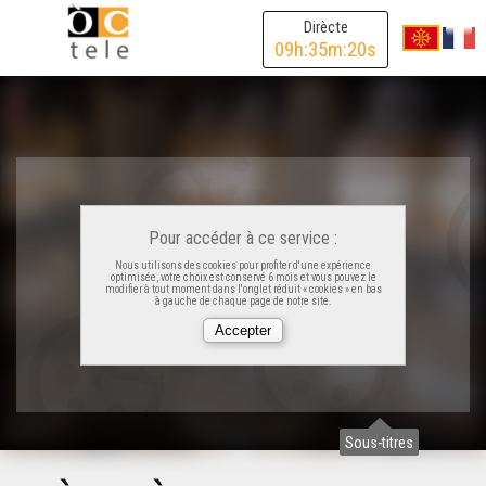
Dirècte
09
h:
35
m:
20
s
Pour accéder à ce service :
Nous utilisons des cookies pour profiter d'une expérience
optimisée, votre choix est conservé 6 mois et vous pouvez le
modifier à tout moment dans l'onglet réduit « cookies » en bas
à gauche de chaque page de notre site.
Sous-titres