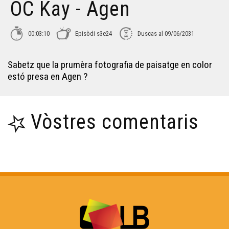
ÒC Kay - Agen
00:03:10
Episòdi s3e24
Duscas al 09/06/2031
Sabetz que la prumèra fotografia de paisatge en color
estó presa en Agen ?
Vòstres comentaris