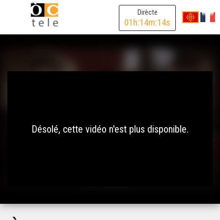
Dirècte
01
h:
14
m:
14
s
Désolé, cette vidéo n'est plus disponible.