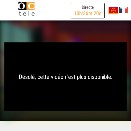
Dirècte
10
h:
36
m:
20
s
Désolé, cette vidéo n'est plus disponible.