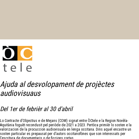
Ajuda al desvolopament de projèctes
audiovisuaus
Del 1er de febrièr al 30 d'abril
Lo Contracte d’Objectius e de Mejans (COM) signat entre ÒCtele e la Region Novèla-
Aquitània foguèt recondusit pel periòde de 2021 a 2023. Pertòca primièr lo sosten e la
valorizacion de la procuccion audiovisuala en lenga occitana. Dins aquel encastre un
sosten particular es prepausat per d’autors occitanofònes que son interessats per
l’escritura de documentaris o de ficcions cortas.