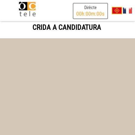
Dirècte
00
h:
00
m:
00
s
CRIDA A CANDIDATURA