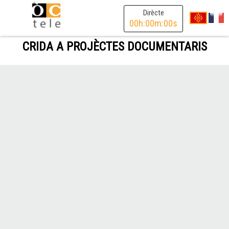
Dirècte
00
h:
00
m:
00
s
CRIDA A PROJÈCTES DOCUMENTARIS