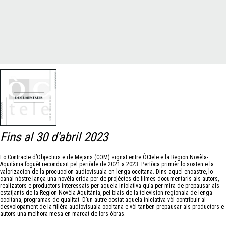
Fins al 30 d'abril 2023
Lo Contracte d’Objectius e de Mejans (COM) signat entre ÒCtele e la Region Novèla-
Aquitània foguèt recondusit pel periòde de 2021 a 2023. Pertòca primièr lo sosten e la
valorizacion de la procuccion audiovisuala en lenga occitana. Dins aquel encastre, lo
canal nòstre lança una novèla crida per de projèctes de filmes documentaris als autors,
realizators e productors interessats per aquela iniciativa qu’a per mira de prepausar als
estatjants de la Region Novèla-Aquitània, pel biais de la television regionala de lenga
occitana, programas de qualitat. D’un autre costat aquela iniciativa vòl contribuir al
desvolopament de la filièra audiovisuala occitana e vòl tanben prepausar als productors e
autors una melhora mesa en marcat de lors òbras.