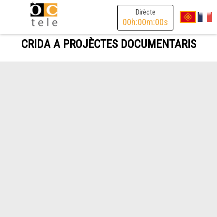
Dirècte
00
h:
00
m:
00
s
CRIDA A PROJÈCTES DOCUMENTARIS