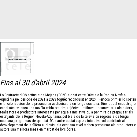
Fins al 30 d'abril 2024
Lo Contracte d’Objectius e de Mejans (COM) signat entre ÒCtele e la Region Novèla-
Aquitània pel periòde de 2021 a 2023 foguèt recondusit en 2024. Pertòca primièr lo sosten
e la valorizacion de la procuccion audiovisuala en lenga occitana. Dins aquel encastre, lo
canal nòstre lança una novèla crida per de projèctes de filmes documentaris als autors,
realizators e productors interessats per aquela iniciativa qu’a per mira de prepausar als
estatjants de la Region Novèla-Aquitània, pel biais de la television regionala de lenga
occitana, programas de qualitat. D’un autre costat aquela iniciativa vòl contribuir al
desvolopament de la filièra audiovisuala occitana e vòl tanben prepausar als productors e
autors una melhora mesa en marcat de lors òbras.