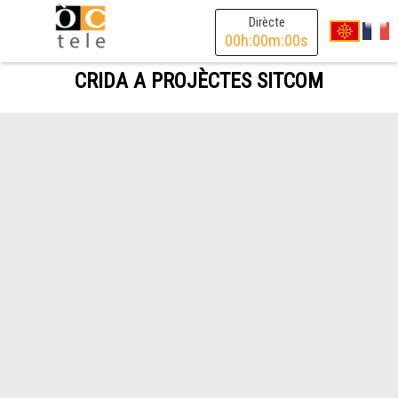
Dirècte
00
h:
00
m:
00
s
CRIDA A PROJÈCTES SITCOM