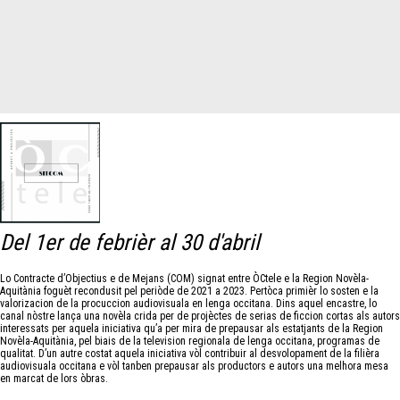
Del 1er de febrièr al 30 d'abril
Lo Contracte d’Objectius e de Mejans (COM) signat entre ÒCtele e la Region Novèla-
Aquitània foguèt recondusit pel periòde de 2021 a 2023. Pertòca primièr lo sosten e la
valorizacion de la procuccion audiovisuala en lenga occitana. Dins aquel encastre, lo
canal nòstre lança una novèla crida per de projèctes de serias de ficcion cortas als autors
interessats per aquela iniciativa qu’a per mira de prepausar als estatjants de la Region
Novèla-Aquitània, pel biais de la television regionala de lenga occitana, programas de
qualitat. D’un autre costat aquela iniciativa vòl contribuir al desvolopament de la filièra
audiovisuala occitana e vòl tanben prepausar als productors e autors una melhora mesa
en marcat de lors òbras.