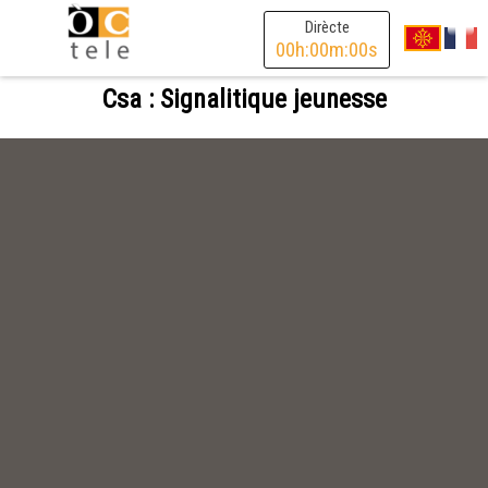
Dirècte
00
h:
00
m:
00
s
Csa : Signalitique jeunesse