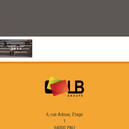
6, rue Adoue, Étage
1
64000 PAU