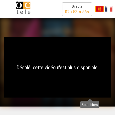
Dirècte
02
h:
53
m:
56
s
Désolé, cette vidéo n'est plus disponible.
Sous-titres