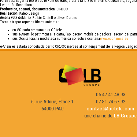
Partissètz caçar la lèbre sus lo Pont de Gard, tiratz a la lutz lo mistèri d’Albucassis, se
Lengadòc-Rosselhon.
Produccion, scenari, documentacion
: CIRDÒC
Realizacion
: Kaleo Design
Amb la votz de
Muriel Batbie-Castell e d’Ives Durand
Tornatz trapar aqueles filmes animats :
en VO cada setmana sus ÒC tele ;
sus e-Anem, lo patrimòni a la carta, l’aplicacion mobila de geolocalisacion del patr
sus Occitancia, la mediatèca numerica collectiva occitana
www.occitanica.eu
e-Anèm es estada concebuda per lo CIRDÒC mercés al cofinençament de la Region Lengadò
05 47 41 48 93
6, rue Adoue, Étage 1
07 81 74 67 92
64000 PAU
contact@octele.com
une chaine de
LB Groupe