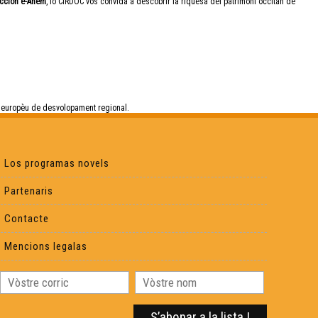
eccion e-Anem
, lo CIRDÒC vos convida a descobrir la riquesa del patrimòni occitan de
 europèu de desvolopament regional.
Los programas novels
Partenaris
Contacte
Mencions legalas