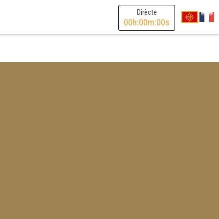
Dirècte
00
h:
00
m:
00
s