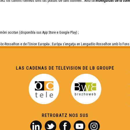
guissètz los camins romieus dins las piadas de Sant Guilhem… Amb las
videoguidas de la coll
imòni occitan (disponibla sus App Store e Google Play) ;
c-Rosselhon e de l’Union Europèa ; Euròpa s’engatja en Lengadòc-Rosselhon amb lo Fons
LAS CADENAS DE TELEVISION DE LB GROUPE
RETROBATZ NOS SUS