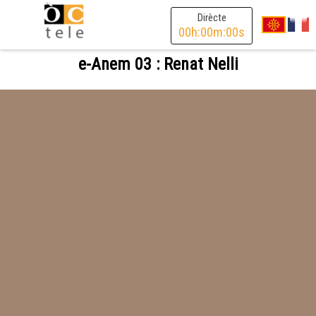
Dirècte
00
h:
00
m:
00
s
e-Anem 03 : Renat Nelli