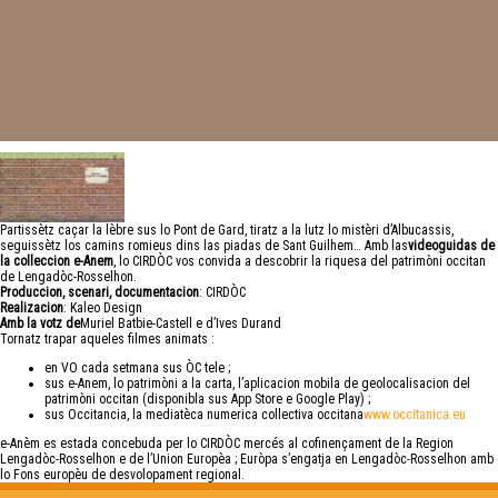
Partissètz caçar la lèbre sus lo Pont de Gard, tiratz a la lutz lo mistèri d’Albucassis,
seguissètz los camins romieus dins las piadas de Sant Guilhem… Amb las
videoguidas de
la colleccion e-Anem
, lo CIRDÒC vos convida a descobrir la riquesa del patrimòni occitan
de Lengadòc-Rosselhon.
Produccion, scenari, documentacion
: CIRDÒC
Realizacion
: Kaleo Design
Amb la votz de
Muriel Batbie-Castell e d’Ives Durand
Tornatz trapar aqueles filmes animats :
en VO cada setmana sus ÒC tele ;
sus e-Anem, lo patrimòni a la carta, l’aplicacion mobila de geolocalisacion del
patrimòni occitan (disponibla sus App Store e Google Play) ;
sus Occitancia, la mediatèca numerica collectiva occitana
www.occitanica.eu
e-Anèm es estada concebuda per lo CIRDÒC mercés al cofinençament de la Region
Lengadòc-Rosselhon e de l’Union Europèa ; Euròpa s’engatja en Lengadòc-Rosselhon amb
lo Fons europèu de desvolopament regional.