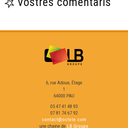
Vòstres comentaris
6, rue Adoue, Étage
1
64000 PAU
05 47 41 48 93
07 81 74 67 92
contact@octele.com
une chaine de
LB Groupe