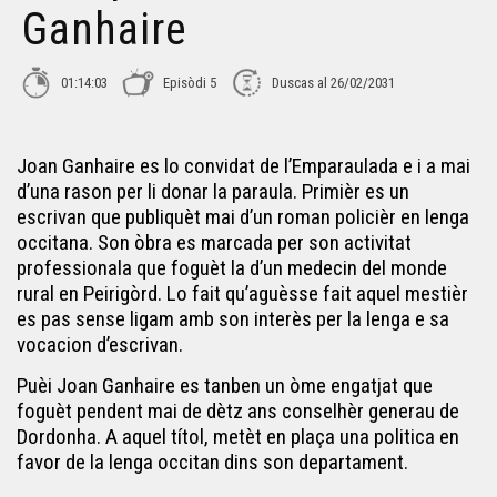
Jean Guilaine - L'emparaulada
Ganhaire
Didier Tousis - L'emparaulada
01:14:03
Episòdi 5
Duscas al 26/02/2031
Elòdia Forsans - L'emparaulada
Joan Ganhaire es lo convidat de l’Emparaulada e i a mai
d’una rason per li donar la paraula. Primièr es un
escrivan que publiquèt mai d’un roman policièr en lenga
Yvan Bareyre - L'emparaulada
occitana. Son òbra es marcada per son activitat
professionala que foguèt la d’un medecin del monde
rural en Peirigòrd. Lo fait qu’aguèsse fait aquel mestièr
Annie Lavielle - L'Emparaulada
es pas sense ligam amb son interès per la lenga e sa
vocacion d’escrivan.
Puèi Joan Ganhaire es tanben un òme engatjat que
foguèt pendent mai de dètz ans conselhèr generau de
Dordonha. A aquel títol, metèt en plaça una politica en
favor de la lenga occitan dins son departament.