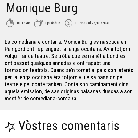
Monique Burg
Didier Tousis - L'emparaulada
01:12:48
Episòdi 6
Duscas al 26/03/2031
Elòdia Forsans - L'emparaulada
Es comediana e contaira. Monica Burg es nascuda en
Yvan Bareyre - L'emparaulada
Peirigòrd ont i aprenguèt la lenga occitana. Aviá totjorn
volgut far de teatre. Se tròba que se n’anèt a Londres
ont passèt qualques annadas e ont faguèt una
Annie Lavielle - L'Emparaulada
formacion teatrala. Quand se’n tornèt al país son interès
per la lenga occitana èra totjorn viu e sa passion pel
teatre e pel conte tanben. Conta son caminament dins
aquela emission, de sas originas paisanas duscas a son
mestièr de comediana-contaira.
Vòstres comentaris