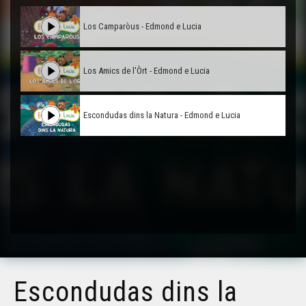
Los Camparòus - Edmond e Lucia
Los Amics de l'Òrt - Edmond e Lucia
Escondudas dins la Natura - Edmond e Lucia
Escondudas dins la