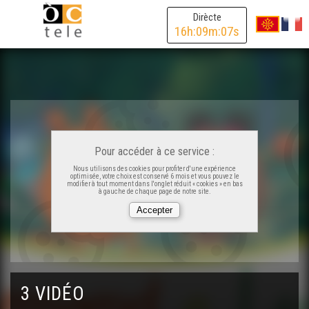
Dirècte
16
h:
09
m:
07
s
Pour accéder à ce service :
Nous utilisons des cookies pour profiter d'une expérience
optimisée, votre choix est conservé 6 mois et vous pouvez le
modifier à tout moment dans l'onglet réduit « cookies » en bas
à gauche de chaque page de notre site.
3 VIDÉO