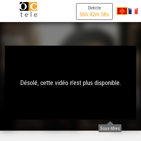
Dirècte
06
h:
42
m:
58
s
Désolé, cette vidéo n'est plus disponible.
Sous-titres