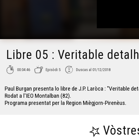
Libre 05 : Veritable detal
00:04:46
Episòdi 5
Duscas al 01/12/2018
Paul Burgan presenta lo libre de J.P. Laròca : "Veritable de
Rodat a l'IEO Montalban (82).
Programa presentat per la Region Miègjorn-Pirenèus.
Vòstre