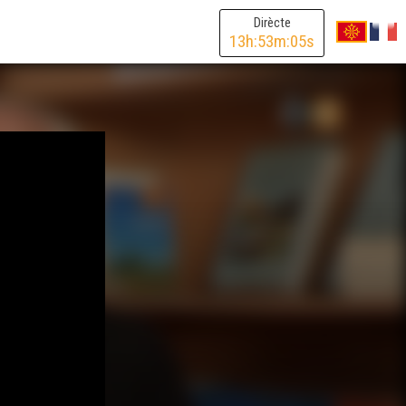
Dirècte
13
h:
53
m:
05
s