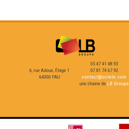
05 47 41 48 93
6, rue Adoue, Étage 1
07 81 74 67 92
64000 PAU
contact@octele.com
une chaine de
LB Groupe