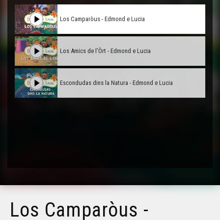
Los Camparòus - Edmond e Lucia
Los Amics de l'Òrt - Edmond e Lucia
Escondudas dins la Natura - Edmond e Lucia
Los Camparòus -