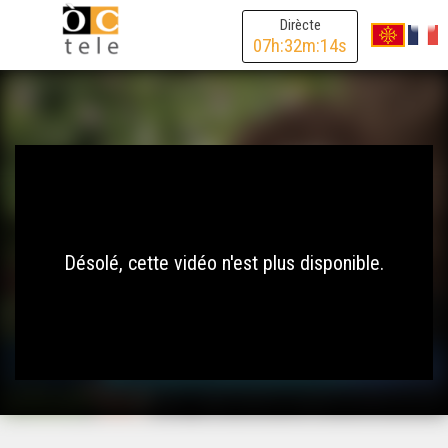
Dirècte
07
h:
32
m:
14
s
Désolé, cette vidéo n'est plus disponible.