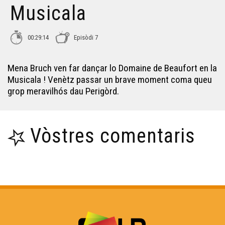
Musicala
Cau Bell - La Musicala
00:29:14
Episòdi 7
Esta - La Musicala
Mena Bruch ven far dançar lo Domaine de Beaufort en la
Bluetas - La Musicala
Musicala ! Venètz passar un brave moment coma queu
grop meravilhós dau Perigòrd.
Coralie Nazabal - La Musicala
Vòstres comentaris
Amaneja - La Musicala