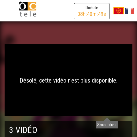
Dirècte
08
h:
40
m:
49
s
Désolé, cette vidéo n'est plus disponible.
Sous-titres
3 VIDÉO