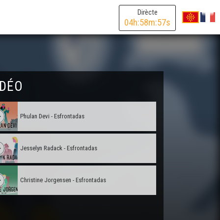
Dirècte
04
h:
58
m:
57
s
IDÉO
Phulan Devi - Esfrontadas
Jesselyn Radack - Esfrontadas
Christine Jorgensen - Esfrontadas