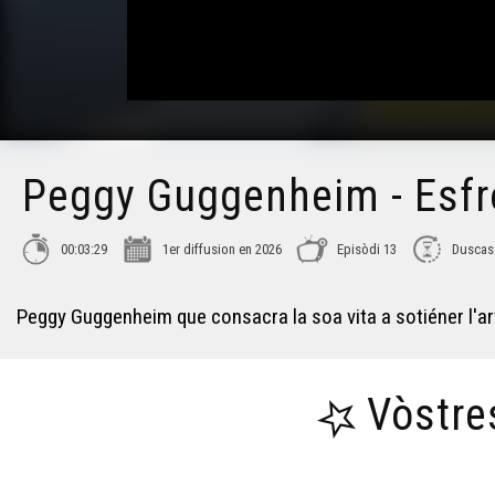
Peggy Guggenheim - Esf
00:03:29
1er diffusion en 2026
Episòdi 13
Duscas 
Peggy Guggenheim que consacra la soa vita a sotiéner l'art
Vòstre