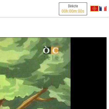
Dirècte
00
h:
00
m:
00
s