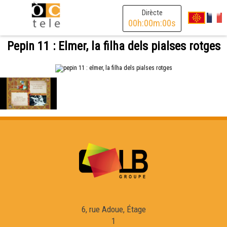
Dirècte
00
h:
00
m:
00
s
Pepin 11 : Elmer, la filha dels pialses rotges
6, rue Adoue, Étage
1