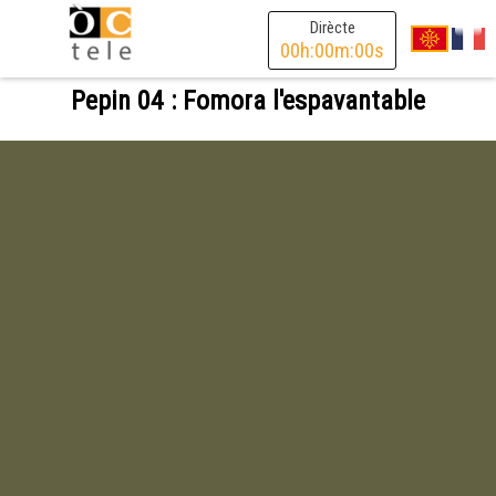
Dirècte
00
h:
00
m:
00
s
Pepin 04 : Fomora l'espavantable