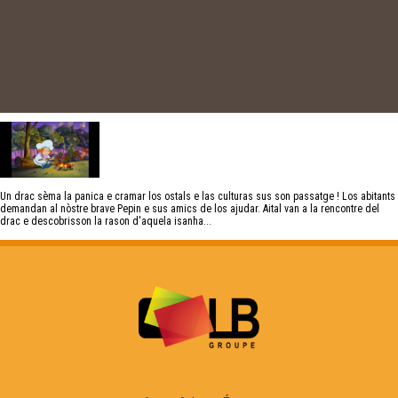
Un drac sèma la panica e cramar los ostals e las culturas sus son passatge ! Los abitants
demandan al nòstre brave Pepin e sus amics de los ajudar. Aital van a la rencontre del
drac e descobrisson la rason d'aquela isanha...