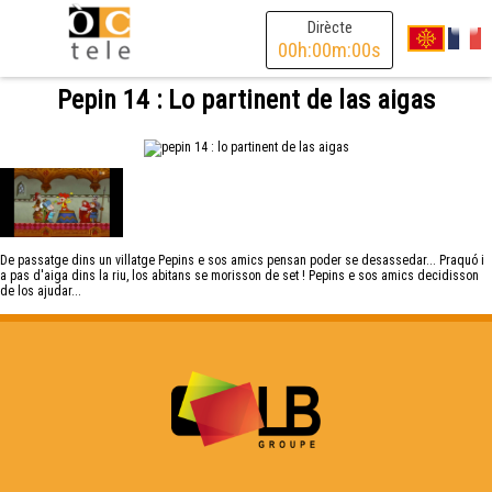
Dirècte
00
h:
00
m:
00
s
Pepin 14 : Lo partinent de las aigas
De passatge dins un villatge Pepins e sos amics pensan poder se desassedar... Praquó i
a pas d'aiga dins la riu, los abitans se morisson de set ! Pepins e sos amics decidisson
de los ajudar...