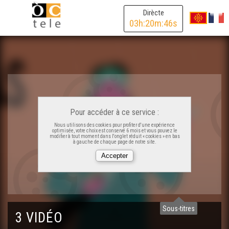
Dirècte
03
h:
20
m:
46
s
Pour accéder à ce service :
Nous utilisons des cookies pour profiter d'une expérience
optimisée, votre choix est conservé 6 mois et vous pouvez le
modifier à tout moment dans l'onglet réduit « cookies » en bas
à gauche de chaque page de notre site.
Sous-titres
3 VIDÉO