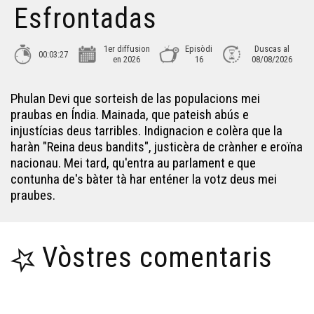
Esfrontadas
1er diffusion
Episòdi
Duscas al
00:03:27
en 2026
16
08/08/2026
Phulan Devi que sorteish de las populacions mei
praubas en Índia. Mainada, que pateish abús e
injustícias deus tarribles. Indignacion e colèra que la
haràn "Reina deus bandits", justicèra de crànher e eroïna
nacionau. Mei tard, qu'entra au parlament e que
contunha de's bàter tà har enténer la votz deus mei
praubes.
Vòstres comentaris