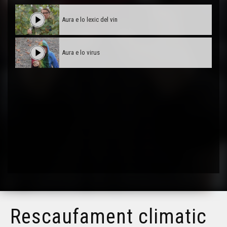
Aura e lo lexic del vin
Aura e lo virus
Rescaufament climatic