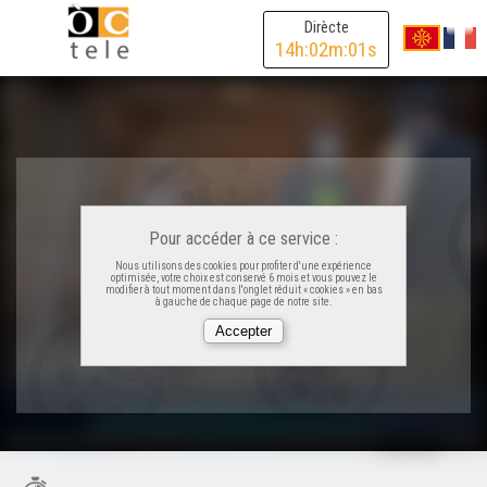
Dirècte
14
h:
02
m:
01
s
Pour accéder à ce service :
Nous utilisons des cookies pour profiter d'une expérience
optimisée, votre choix est conservé 6 mois et vous pouvez le
modifier à tout moment dans l'onglet réduit « cookies » en bas
à gauche de chaque page de notre site.