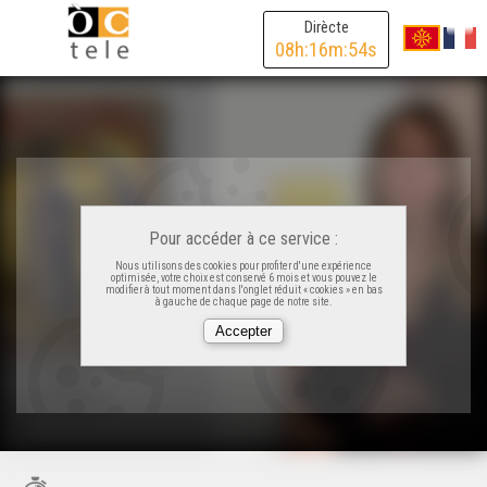
Dirècte
08
h:
16
m:
54
s
Pour accéder à ce service :
Nous utilisons des cookies pour profiter d'une expérience
optimisée, votre choix est conservé 6 mois et vous pouvez le
modifier à tout moment dans l'onglet réduit « cookies » en bas
à gauche de chaque page de notre site.