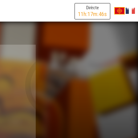
Dirècte
11
h:
17
m:
46
s