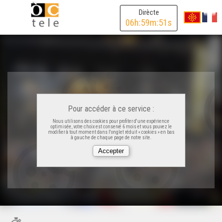
Dirècte
06
h:
59
m:
51
s
Pour accéder à ce service :
Nous utilisons des cookies pour profiter d'une expérience
optimisée, votre choix est conservé 6 mois et vous pouvez le
modifier à tout moment dans l'onglet réduit « cookies » en bas
à gauche de chaque page de notre site.