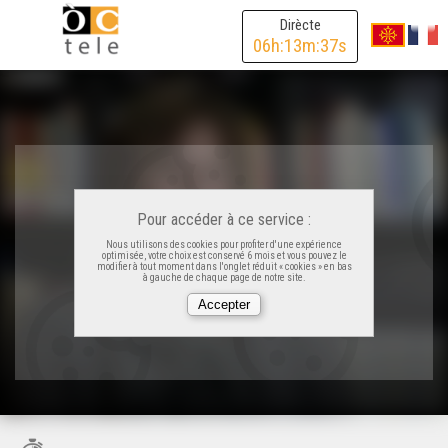
Dirècte
06
h:
13
m:
37
s
Pour accéder à ce service :
Nous utilisons des cookies pour profiter d'une expérience
optimisée, votre choix est conservé 6 mois et vous pouvez le
modifier à tout moment dans l'onglet réduit « cookies » en bas
à gauche de chaque page de notre site.