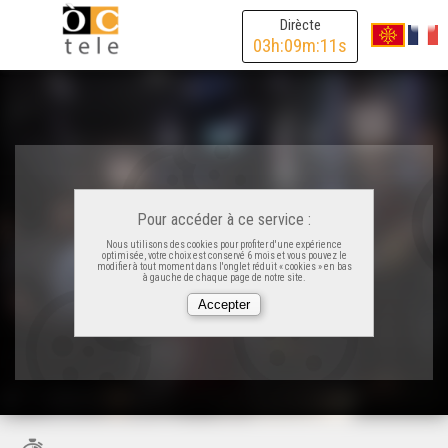
Dirècte
03
h:
09
m:
11
s
Pour accéder à ce service :
Nous utilisons des cookies pour profiter d'une expérience
optimisée, votre choix est conservé 6 mois et vous pouvez le
modifier à tout moment dans l'onglet réduit « cookies » en bas
à gauche de chaque page de notre site.